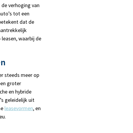
s de verhoging van
auto’s tot een
 betekent dat de
aantrekkelijk
 leasen, waarbij de
en
er steeds meer op
een groter
che en hybride
s geleidelijk uit
me
leasevormen
, en
eu.