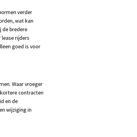
-normen verder
orden, wat kan
ij de bredere
lease rijders
alleen goed is voor
ormen. Waar vroeger
 kortere contracten
id en de
n wijziging in