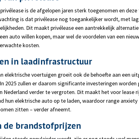
 privélease is de afgelopen jaren sterk toegenomen en deze t
wachting is dat privélease nog toegankelijker wordt, met la
ijkheden. Dit maakt privélease een aantrekkelijk alternatie
en auto willen kopen, maar wel de voordelen van een nieuw
verwachte kosten.
en in laadinfrastructuur
 elektrische voertuigen groeit ook de behoefte aan een uit
. In 2025 zullen er daarom significante investeringen worde
n Nederland verder te vergroten. Dit maakt het voor lease r
and hun elektrische auto op te laden, waardoor range anxiet
omen zitten – verder afneemt.
n de brandstofprijzen
ijden steeds populairder wordt, zijn er nog steeds veel men