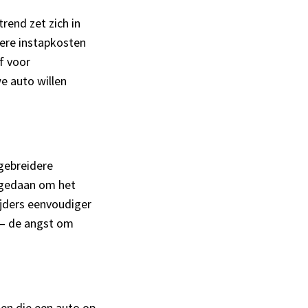
rend zet zich in
gere instapkosten
f voor
e auto willen
gebreidere
n gedaan om het
ijders eenvoudiger
y – de angst om
sen die een auto op