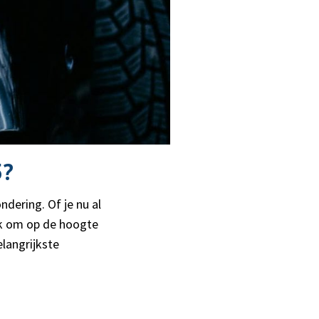
5?
dering. Of je nu al
jk om op de hoogte
elangrijkste