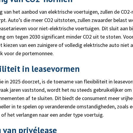
ng van het aanbod van elektrische voertuigen, zullen de CO2
t. Auto’s die meer CO2 uitstoten, zullen zwaarder belast w
easetarieven voor niet-elektrische voertuigen. Dit sluit aan b
ng om tegen 2030 significant minder CO2 uit te stoten. Voor 
t kiezen van een zuinigere of volledig elektrische auto niet 
ok voor de portemonnee.
iliteit in leasevormen
e in 2025 doorzet, is de toename van flexibiliteit in leasev
vaak jaren vaststond, wordt het nu steeds gebruikelijker om
nementen af te sluiten. Dit biedt de consument meer vrijhe
eller in te spelen op veranderende omstandigheden, zoals ee
f het verlangen naar een ander type voertuig.
 van privélease