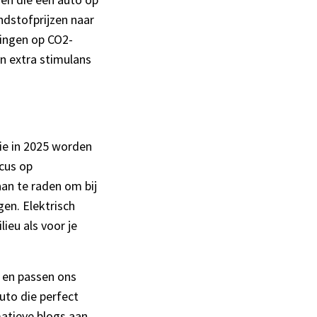
ndstofprijzen naar
tingen op CO2-
en extra stimulans
die in 2025 worden
cus op
aan te raden om bij
en. Elektrisch
ieu als voor je
 en passen ons
uto die perfect
matieve blogs aan