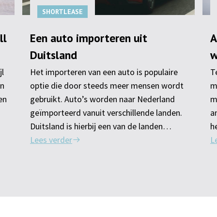
SHORTLEASE
ll
Een auto importeren uit
A
Duitsland
w
jl
Het importeren van een auto is populaire
T
en
optie die door steeds meer mensen wordt
m
een
gebruikt. Auto’s worden naar Nederland
m
geïmporteerd vanuit verschillende landen.
a
Duitsland is hierbij een van de landen…
h
Lees verder
L