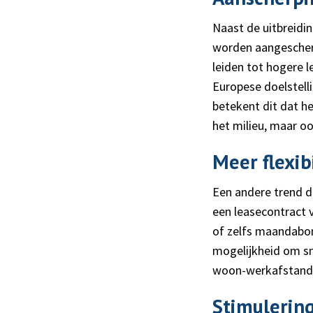
Naast de uitbreidi
worden aangescherp
leiden tot hogere l
Europese doelstelli
betekent dit dat he
het milieu, maar o
Meer flexib
Een andere trend di
een leasecontract 
of zelfs maandabon
mogelijkheid om sn
woon-werkafstand o
Stimulering