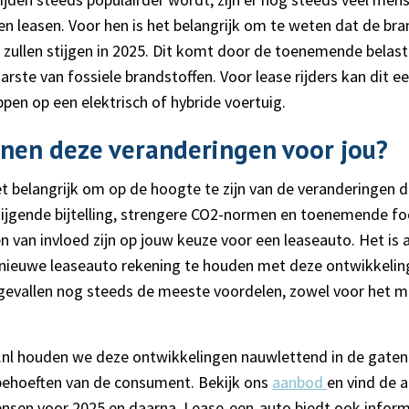
en leasen. Voor hen is het belangrijk om te weten dat de bra
 zullen stijgen in 2025. Dit komt door de toenemende belas
arste van fossiele brandstoffen. Voor lease rijders kan dit e
ppen op een elektrisch of hybride voertuig.
nen deze veranderingen voor jou?
 het belangrijk om op de hoogte te zijn van de veranderingen 
ijgende bijtelling, strengere CO2-normen en toenemende fo
 van invloed zijn op jouw keuze voor een leaseauto. Het is 
 nieuwe leaseauto rekening te houden met deze ontwikkeling
l gevallen nog steeds de meeste voordelen, zowel voor het mil
.nl houden we deze ontwikkelingen nauwlettend in de gaten
behoeften van de consument. Bekijk ons
aanbod
en vind de a
wensen voor 2025 en daarna. Lease-een-auto biedt ook infor