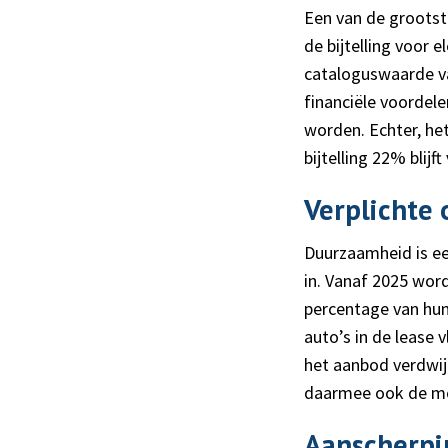
Een van de grootste
de bijtelling voor 
cataloguswaarde va
financiële voordele
worden. Echter, het
bijtelling 22% blij
Verplichte
Duurzaamheid is ee
in. Vanaf 2025 wor
percentage van hun
auto’s in de lease 
het aanbod verdwi
daarmee ook de mog
Aanscherpi