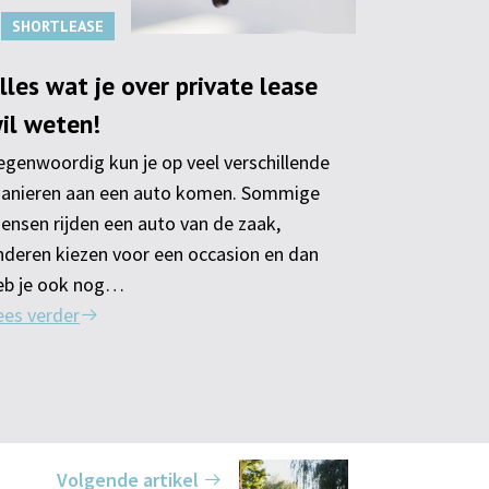
SHORTLEASE
SHORTLE
lles wat je over private lease
De basis
il weten!
begrijpe
egenwoordig kun je op veel verschillende
Als je op zo
anieren aan een auto komen. Sommige
manier om e
ensen rijden een auto van de zaak,
shortlease 
nderen kiezen voor een occasion en dan
oplossing vo
eb je ook nog…
precies en
ees verder
Lees verder
Volgende artikel