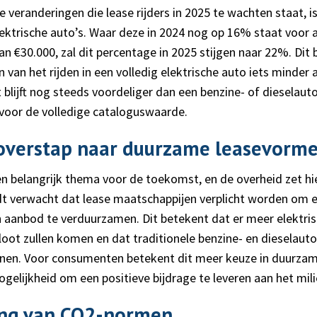
 veranderingen die lease rijders in 2025 te wachten staat, i
elektrische auto’s. Waar deze in 2024 nog op 16% staat voor 
n €30.000, zal dit percentage in 2025 stijgen naar 22%. Dit
n van het rijden in een volledig elektrische auto iets minder 
 blijft nog steeds voordeliger dan een benzine- of dieselauto
ft voor de volledige cataloguswaarde.
 overstap naar duurzame leasevorm
n belangrijk thema voor de toekomst, en de overheid zet hi
dt verwacht dat lease maatschappijen verplicht worden om 
 aanbod te verduurzamen. Dit betekent dat er meer elektris
vloot zullen komen en dat traditionele benzine- en dieselauto’
jnen. Voor consumenten betekent dit meer keuze in duurza
elijkheid om een positieve bijdrage te leveren aan het mili
ng van CO2-normen