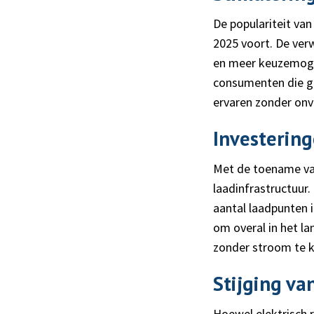
De populariteit van
2025 voort. De ver
en meer keuzemogel
consumenten die ge
ervaren zonder on
Investering
Met de toename van
laadinfrastructuur
aantal laadpunten i
om overal in het l
zonder stroom te k
Stijging va
Hoewel elektrisch r