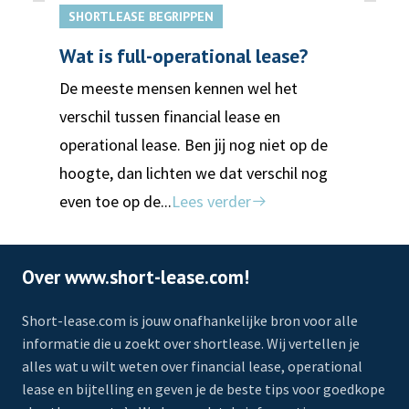
SHORTLEASE BEGRIPPEN
Wat is full-operational lease?
De meeste mensen kennen wel het
verschil tussen financial lease en
operational lease. Ben jij nog niet op de
hoogte, dan lichten we dat verschil nog
even toe op de...
Lees verder
Over www.short-lease.com!
Short-lease.com is jouw onafhankelijke bron voor alle
informatie die u zoekt over shortlease. Wij vertellen je
alles wat u wilt weten over financial lease, operational
lease en bijtelling en geven je de beste tips voor goedkope